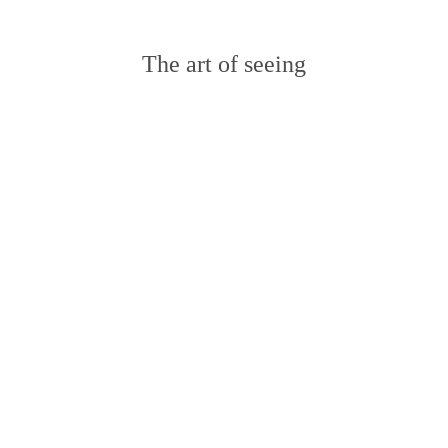
The art of seeing
ού
So
IN
FA
Yiannis Livanos Photography
SE
ύλαξη παντός δικαιώματος, όλα τα δικαιώματα προστατεύονται. © Yiannis Livanos